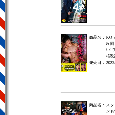
商品名：
KO 
& 
い!
格改
発売日：
2023
商品名：
スタ
ンも