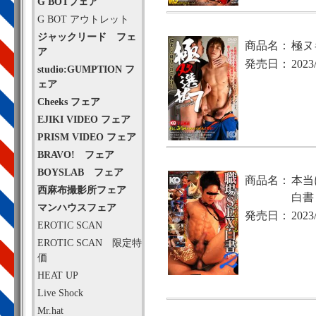
G BOTフェア
G BOT アウトレット
ジャックリード フェ
商品名：
極ヌ
ア
発売日：
2023
studio:GUMPTION フ
ェア
Cheeks フェア
EJIKI VIDEO フェア
PRISM VIDEO フェア
BRAVO! フェア
BOYSLAB フェア
商品名：
本当
西麻布撮影所フェア
白書 
マンハウスフェア
発売日：
2023
EROTIC SCAN
EROTIC SCAN 限定特
価
HEAT UP
Live Shock
Mr.hat