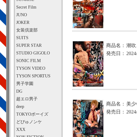
Secret Film
JUNO
JOKER
女装倶楽部
SUITS
SUPER STAR
商品名：
潮吹
STUDIO GIGOLO
発売日：
2024
SONIC FILM
TYSON VIDEO
TYSON SPORTUS
男子学園
DG
超エロ男子
商品名：
美少
deep
発売日：
2024
TOKYOボーイズ
どぴゅノンケ
XXX