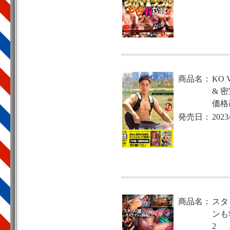
商品名：
KO 
& 
価格
発売日：
2023
商品名：
スタ
ンも
2