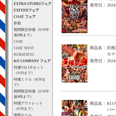
EXTRA STUDIOフェア
発売日：
2024
EXFEEDフェア
COAT フェア
新着
期間限定特価（8/16午
後8時まで）
COAT
商品名：
巨根
COAT WEST
カマ
KURATATSU
発売日：
2024
KO COMPANY フェア
特価VALUEセット
（9/29まで）
特価ミドル（8/30ま
で）
期間限定特価（8/16午
後8時まで）
特価アウトレット
商品名：
KO
（8/30まで）
パー
廃盤セール