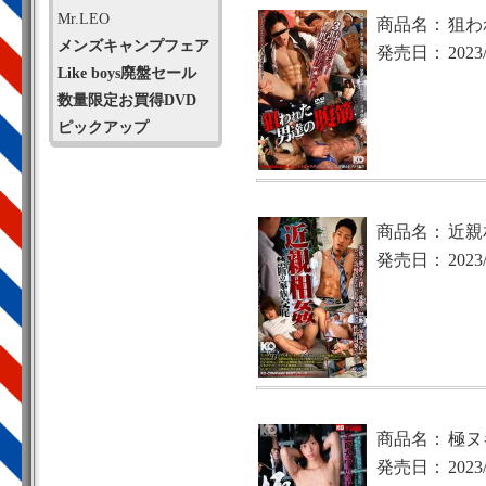
Mr.LEO
商品名：
狙わ
メンズキャンプフェア
発売日：
2023
Like boys廃盤セール
数量限定お買得DVD
ピックアップ
商品名：
近親
発売日：
2023
商品名：
極ヌ
発売日：
2023