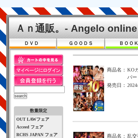
Ａｎ通販。- Angelo online 
ＤＶＤ
ＧＯＯＤＳ
ＢＯＯ
商品名：
KO
パート
発売日：
2024
数量限定
OUT LAWフェア
Acceed フェア
RCHS JAPAN フェア
商品名：
乱交