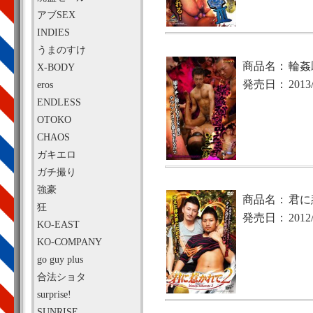
アブSEX
INDIES
うまのすけ
商品名：
輪姦
X-BODY
発売日：
2013
eros
ENDLESS
OTOKO
CHAOS
ガキエロ
ガチ撮り
強豪
商品名：
君に
狂
発売日：
2012
KO-EAST
KO-COMPANY
go guy plus
合法ショタ
surprise!
SUNRISE