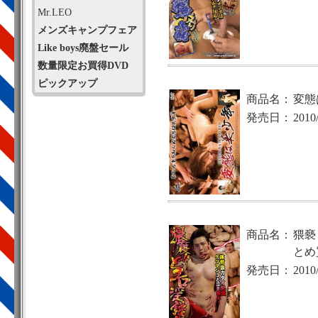
Mr.LEO
メンズキャンプフェア
Like boys廃盤セール
数量限定お買得DVD
ピックアップ
商品名：
変態
発売日：
2010
商品名：
猥褻
とめ
発売日：
2010