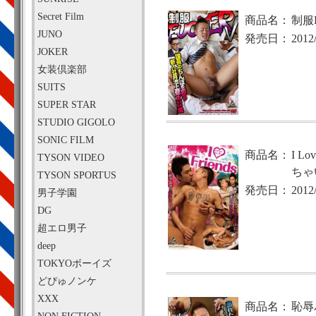
Secret Film
商品名：
制服F
JUNO
発売日：
2012
JOKER
女装倶楽部
SUITS
SUPER STAR
STUDIO GIGOLO
SONIC FILM
商品名：
I L
TYSON VIDEO
ちゃ
TYSON SPORTUS
発売日：
2012
男子学園
DG
超エロ男子
deep
TOKYOボーイズ
どぴゅノンケ
XXX
商品名：
恥辱