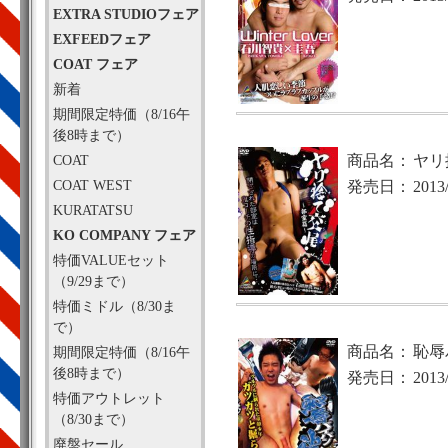
EXTRA STUDIOフェア
EXFEEDフェア
COAT フェア
新着
期間限定特価（8/16午
後8時まで）
COAT
商品名：
ヤリ
COAT WEST
発売日：
2013
KURATATSU
KO COMPANY フェア
特価VALUEセット
（9/29まで）
特価ミドル（8/30ま
で）
商品名：
恥辱
期間限定特価（8/16午
後8時まで）
発売日：
2013
特価アウトレット
（8/30まで）
廃盤セール