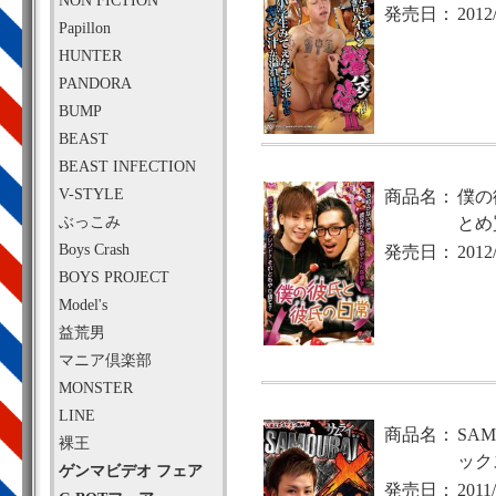
NON FICTION
発売日：
2012
Papillon
HUNTER
PANDORA
BUMP
BEAST
BEAST INFECTION
V-STYLE
商品名：
僕の
ぶっこみ
とめ
Boys Crash
発売日：
2012
BOYS PROJECT
Model's
益荒男
マニア倶楽部
MONSTER
LINE
商品名：
SA
裸王
ック
ゲンマビデオ フェア
発売日：
2011