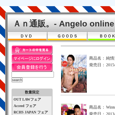
Ａｎ通販。- Angelo online 
ＤＶＤ
ＧＯＯＤＳ
ＢＯＯ
商品名：
純情
発売日：
2015
数量限定
OUT LAWフェア
Acceed フェア
商品名：
Win
RCHS JAPAN フェア
発売日：
2013