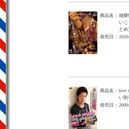
商品名：
雄膣
いこ
とめ
発売日：
2010
商品名：
lov
い割
発売日：
2009