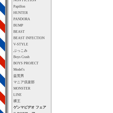
NON FICTION
Papillon
HUNTER
PANDORA
BUMP
BEAST
BEAST INFECTION
V-STYLE
ぶっこみ
Boys Crash
BOYS PROJECT
Model's
益荒男
マニア倶楽部
MONSTER
LINE
裸王
ゲンマビデオ フェア