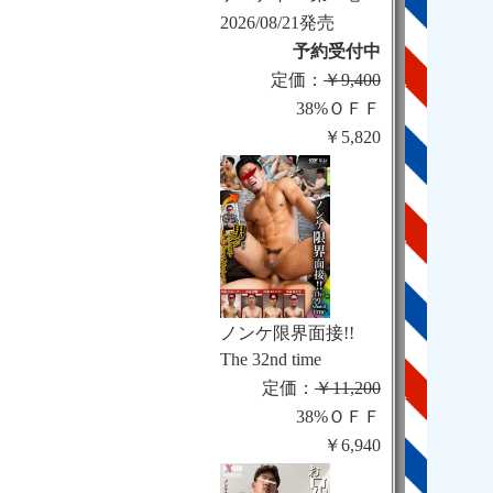
2026/08/21発売
予約受付中
定価：
￥9,400
38%ＯＦＦ
￥5,820
ノンケ限界面接!!
The 32nd time
定価：
￥11,200
38%ＯＦＦ
￥6,940