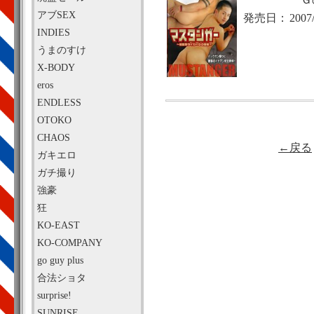
アブSEX
発売日：
2007
INDIES
うまのすけ
X-BODY
eros
ENDLESS
OTOKO
CHAOS
←戻る
ガキエロ
ガチ撮り
強豪
狂
KO-EAST
KO-COMPANY
go guy plus
合法ショタ
surprise!
SUNRISE