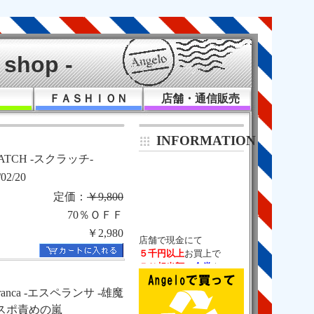
shop -
Ｋ
ＦＡＳＨＩＯＮ
店舗・通信販売
INFORMATION
ATCH -スクラッチ-
/02/20
定価：
￥9,800
70％ＯＦＦ
￥2,980
５千円以上
５％相当額
の
金券
チケットバック！

（通販は除く）
eranca -エスペランサ -雄魔
スポ責めの嵐