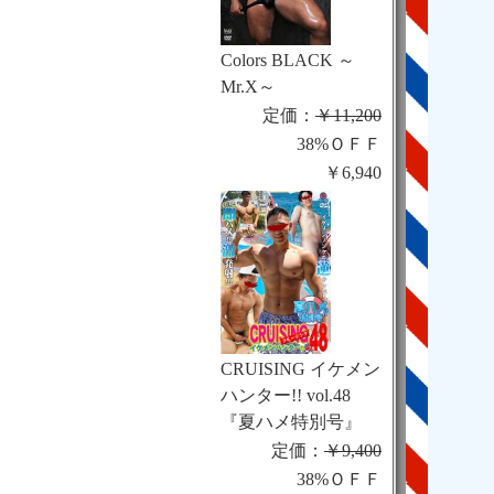
Colors BLACK ～
Mr.X～
定価：
￥11,200
38%ＯＦＦ
￥6,940
CRUISING イケメン
ハンター!! vol.48
『夏ハメ特別号』
定価：
￥9,400
38%ＯＦＦ