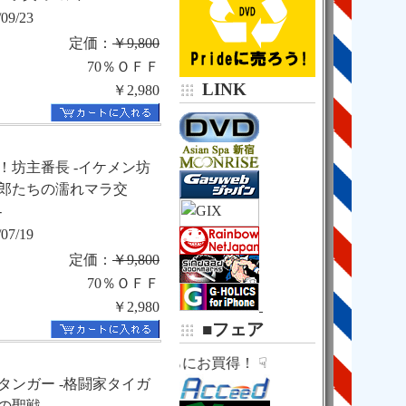
京王新線・都営新宿線
/09/23
新宿駅
定価：
￥9,800
京王地下通路
70％ＯＦＦ
京王モールアネックス
７番出口
５９秒！
LINK
￥2,980

中華日高屋の右２軒隣

新和ビル３０２
（Ｂ１階味噌らーめん

！坊主番長 -イケメン坊
郎たちの濡れマラ交
-
/07/19
定価：
￥9,800
70％ＯＦＦ
￥2,980
■フェア
☟ さらにお買得！ ☟
タンガー -格闘家タイガ
の聖戦-