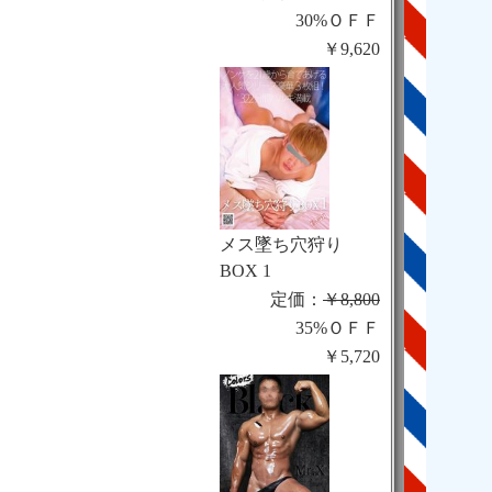
30%ＯＦＦ
￥9,620
メス墜ち穴狩り
BOX 1
定価：
￥8,800
35%ＯＦＦ
￥5,720