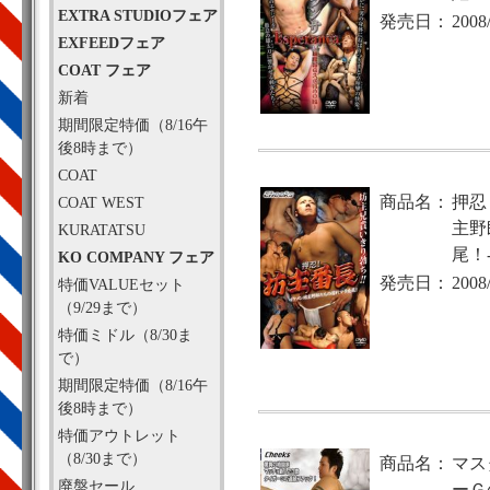
EXTRA STUDIOフェア
発売日：
2008
EXFEEDフェア
COAT フェア
新着
期間限定特価（8/16午
後8時まで）
COAT
商品名：
押忍
COAT WEST
主野
KURATATSU
尾！
KO COMPANY フェア
発売日：
2008
特価VALUEセット
（9/29まで）
特価ミドル（8/30ま
で）
期間限定特価（8/16午
後8時まで）
特価アウトレット
（8/30まで）
商品名：
マス
廃盤セール
ーＧ