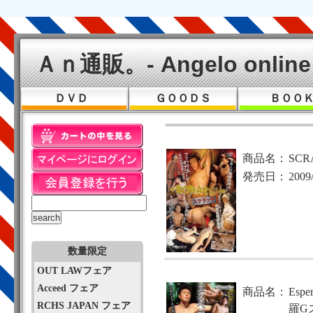
Ａｎ通販。- Angelo online 
ＤＶＤ
ＧＯＯＤＳ
ＢＯＯ
商品名：
SCR
発売日：
2009
数量限定
OUT LAWフェア
Acceed フェア
商品名：
Esp
RCHS JAPAN フェア
羅G