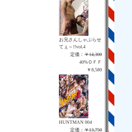
お兄さんしゃぶらせ
てぇ～!!vol.4
定価：
￥14,300
40%ＯＦＦ
￥8,580
HUNTMAN 004
定価：
￥13,750