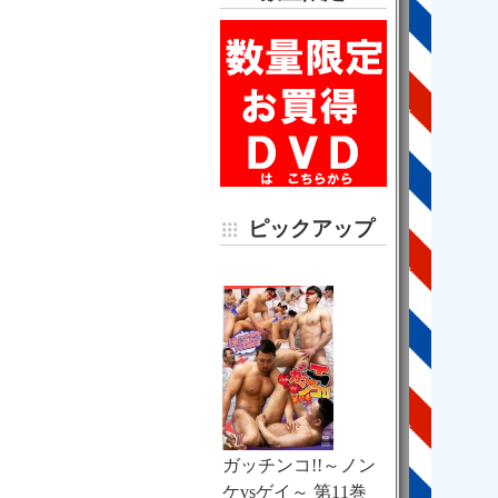
ピックアップ
ガッチンコ!!～ノン
ケvsゲイ～ 第11巻