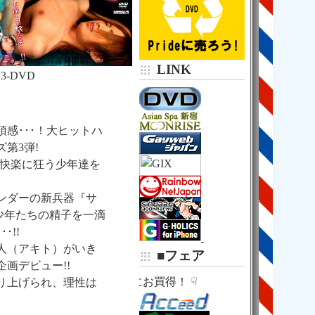
京王新線・都営新宿線
新宿駅
京王地下通路
京王モールアネックス
７番出口
５９秒！
LINK
13-DVD

中華日高屋の右２軒隣

新和ビル３０２
（Ｂ１階味噌らーめん

感･･･！大ヒットハ
第3弾!
の快楽に狂う少年達を
ンダーの新兵器『サ
少年たちの精子を一滴
･!!
人（アキト）がいき
■フェア
画デビュー!!
☟ さらにお買得！ ☟
り上げられ、理性は