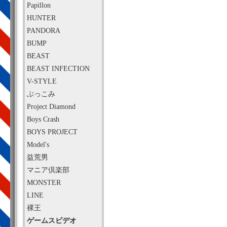
Papillon
HUNTER
PANDORA
BUMP
BEAST
BEAST INFECTION
V-STYLE
ぶっこみ
Project Diamond
Boys Crash
BOYS PROJECT
Model's
益荒男
マニア倶楽部
MONSTER
LINE
裸王
ゲームスビデオ