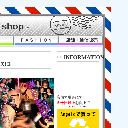
shop -
Ｋ
ＦＡＳＨＩＯＮ
店舗・通信販売
INFORMATION
!!3
５千円以上
５％相当額
の
金券
チケットバック！

（通販は除く）