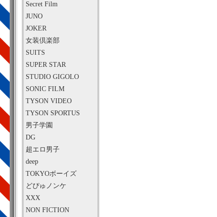
Secret Film
JUNO
JOKER
女装倶楽部
SUITS
SUPER STAR
STUDIO GIGOLO
SONIC FILM
TYSON VIDEO
TYSON SPORTUS
男子学園
DG
超エロ男子
deep
TOKYOボーイズ
どぴゅノンケ
XXX
NON FICTION