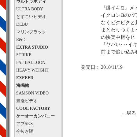
ウルトラボディ
『爆イキ!2』
ULTRA BODY
イクロンΩのパ
どすこいビデオ
なくビクビクと超
DEBU
まとわりつくよ
マリンブラック
の快楽中枢をヒー
R&D
『ヤバい･･･イ
EXTRA STUDIO
前まで追い込み狂
STRIKE
FAT BALLOON
発売日：
2010/11/19
HEAVY WEIGHT
EXFEED
海鳴館
SAMSON VIDEO
豊漫ビデオ
COOL FACTORY
←戻る
ケーオーカンパニー
アブSEX
今抜き隊