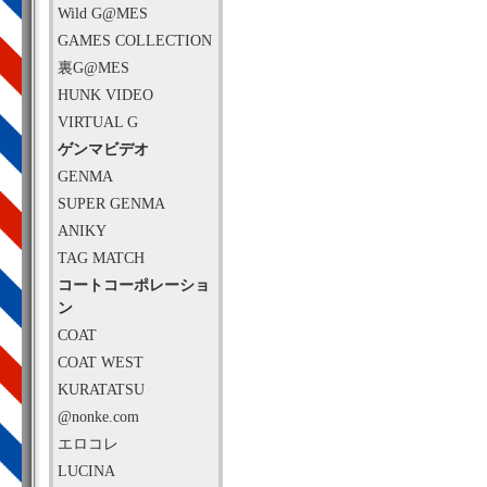
Wild G@MES
GAMES COLLECTION
裏G@MES
HUNK VIDEO
VIRTUAL G
ゲンマビデオ
GENMA
SUPER GENMA
ANIKY
TAG MATCH
コートコーポレーショ
ン
COAT
COAT WEST
KURATATSU
@nonke.com
エロコレ
LUCINA