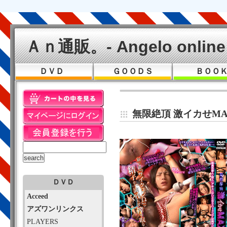
Ａｎ通販。- Angelo online 
ＤＶＤ
ＧＯＯＤＳ
ＢＯＯ
無限絶頂 激イカせMAX
ＤＶＤ
Acceed
アズワンリンクス
PLAYERS