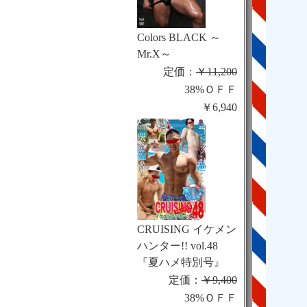
Colors BLACK ～
Mr.X～
定価：
￥11,200
38%ＯＦＦ
￥6,940
CRUISING イケメン
ハンター!! vol.48
『夏ハメ特別号』
定価：
￥9,400
38%ＯＦＦ