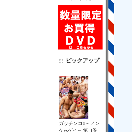
ピックアップ
ガッチンコ!!～ノン
ケvsゲイ～ 第11巻