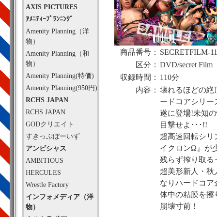
AXIS PICTURES
ｱﾒﾆﾃｨｰﾌﾟﾗﾝﾆﾝｸﾞ
Amenity Planning（洋
物）
商品番号：
SECRETFILM-1
Amenity Planning（和
物）
区分：
DVD/secret Film
Amenity Planning(特価)
収録時間：
110分
Amenity Planning(950円)
内容：
壊れるほどの絶頂
RCHS JAPAN
ードコアシリーズ
RCHS JAPAN
遂に登場!未知
GODクリエイト
目撃せよ･･･!!
すきっぷぼーいず
超高速回転シリ
イクロンΩ』が
アンビシャス
残らず搾り取る･･
AMBITIOUS
超美形新人・秋
HERCULES
なりハードコア企
Wrestle Factory
体中の粘膜を擦
インフォメディア（洋
崩壊寸前！
物）