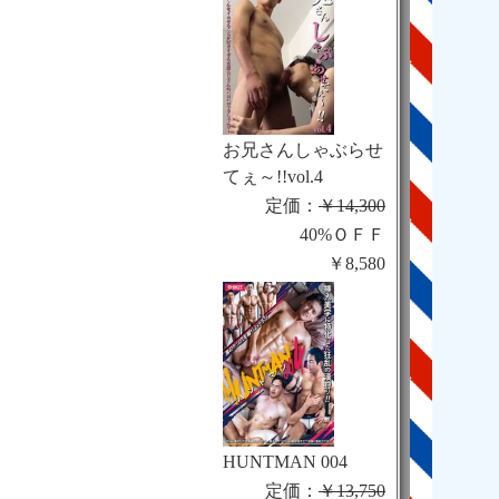
お兄さんしゃぶらせ
てぇ～!!vol.4
定価：
￥14,300
40%ＯＦＦ
￥8,580
HUNTMAN 004
定価：
￥13,750