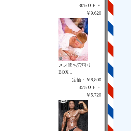
30%ＯＦＦ
￥9,620
メス墜ち穴狩り
BOX 1
定価：
￥8,800
35%ＯＦＦ
￥5,720