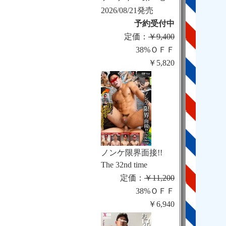
2026/08/21発売
予約受付中
定価：
￥9,400
38%ＯＦＦ
￥5,820
ノンケ限界面接!!
The 32nd time
定価：
￥11,200
38%ＯＦＦ
￥6,940