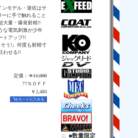
メインモデル・遊佐はサ
ワーに手で触れること
大量・爆発射精!!
うな電気刺激が少年
トアップ!!
キそう!』何度も射精寸
わせる!!
定価：
￥11,000
77％ＯＦＦ
￥2,480
■数量限定