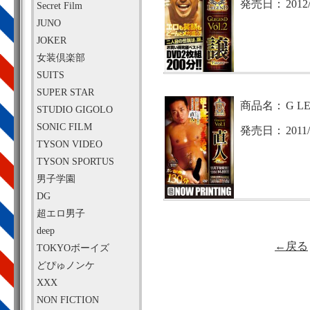
発売日：
2012
Secret Film
JUNO
JOKER
女装倶楽部
SUITS
SUPER STAR
商品名：
G L
STUDIO GIGOLO
SONIC FILM
発売日：
2011/
TYSON VIDEO
TYSON SPORTUS
男子学園
DG
超エロ男子
deep
←戻る
TOKYOボーイズ
どぴゅノンケ
XXX
NON FICTION