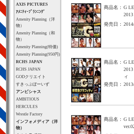
AXIS PICTURES
商品名：
G L
ｱﾒﾆﾃｨｰﾌﾟﾗﾝﾆﾝｸﾞ
2013
Amenity Planning（洋
発売日：
2014
物）
Amenity Planning（和
物）
Amenity Planning(特価)
Amenity Planning(950円)
RCHS JAPAN
商品名：
G L
RCHS JAPAN
201
ィ
GODクリエイト
すきっぷぼーいず
発売日：
2013
アンビシャス
AMBITIOUS
HERCULES
Wrestle Factory
商品名：
G L
インフォメディア（洋
ver.0
物）