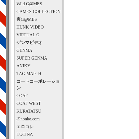
Wild G@MES
GAMES COLLECTION
裏G@MES
HUNK VIDEO
VIRTUAL G
ゲンマビデオ
GENMA
SUPER GENMA
ANIKY
TAG MATCH
コートコーポレーショ
ン
COAT
COAT WEST
KURATATSU
@nonke.com
エロコレ
LUCINA