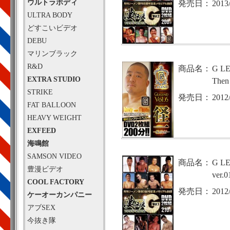
ウルトラボディ
発売日：
2013
ULTRA BODY
どすこいビデオ
DEBU
マリンブラック
R&D
商品名：
G L
EXTRA STUDIO
Then
STRIKE
発売日：
2012
FAT BALLOON
HEAVY WEIGHT
EXFEED
海鳴館
SAMSON VIDEO
商品名：
G L
豊漫ビデオ
ver.0
COOL FACTORY
発売日：
2012
ケーオーカンパニー
アブSEX
今抜き隊