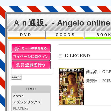
Ａｎ通販。- Angelo online 
ＤＶＤ
ＧＯＯＤＳ
ＢＯＯ
G LEGEND
商品名：
G LE
発売日：
2015
ＤＶＤ
Acceed
アズワンリンクス
PLAYERS