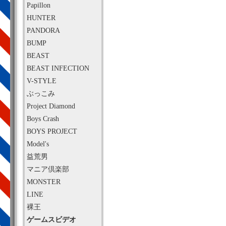
Papillon
HUNTER
PANDORA
BUMP
BEAST
BEAST INFECTION
V-STYLE
ぶっこみ
Project Diamond
Boys Crash
BOYS PROJECT
Model's
益荒男
マニア倶楽部
MONSTER
LINE
裸王
ゲームスビデオ