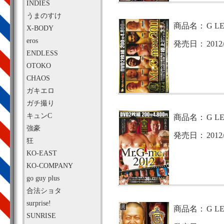
INDIES
うまのすけ
商品名：
G LE
X-BODY
eros
発売日：
2012
ENDLESS
OTOKO
CHAOS
ガキエロ
ガチ撮り
キュンC
商品名：
G LE
強豪
発売日：
2012
狂
KO-EAST
KO-COMPANY
go guy plus
合法ショタ
surprise!
商品名：
G L
SUNRISE