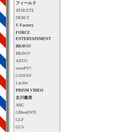
フィールド
ATHLETE
DEBUT
V Factory
FORCE
ENTERTAINMENT
BRAVO!
BRAVO!
AJITO
ooooPS!!
GASIAN
Lucifer
PRISM VIDEO
古川書房
ABG
GBlessDVD
GGF
GGV