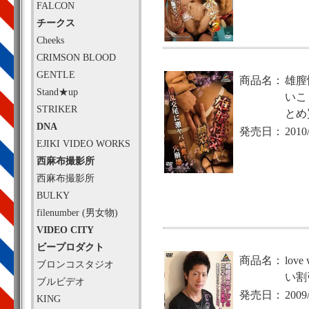
FALCON
チークス
Cheeks
CRIMSON BLOOD
GENTLE
商品名：
雄膣
Stand★up
いこ
STRIKER
とめ
DNA
発売日：
2010
EJIKI VIDEO WORKS
西麻布撮影所
西麻布撮影所
BULKY
filenumber (男女物)
VIDEO CITY
ビープロダクト
商品名：
lov
ブロンコスタジオ
い割
ブルビデオ
発売日：
2009
KING