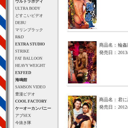
ウルトラボディ
ULTRA BODY
どすこいビデオ
DEBU
マリンブラック
R&D
EXTRA STUDIO
商品名：
輪姦
STRIKE
発売日：
2013
FAT BALLOON
HEAVY WEIGHT
EXFEED
海鳴館
SAMSON VIDEO
豊漫ビデオ
商品名：
君に
COOL FACTORY
発売日：
2012
ケーオーカンパニー
アブSEX
今抜き隊