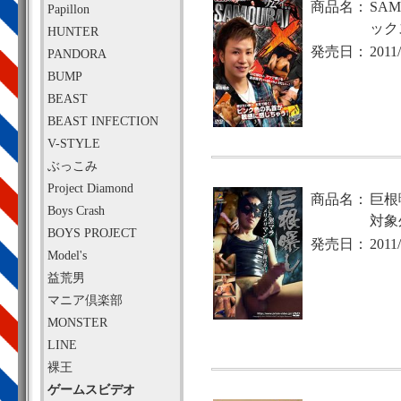
商品名：
SA
Papillon
ック
HUNTER
発売日：
2011
PANDORA
BUMP
BEAST
BEAST INFECTION
V-STYLE
ぶっこみ
Project Diamond
商品名：
巨根
Boys Crash
対象
BOYS PROJECT
発売日：
2011
Model's
益荒男
マニア倶楽部
MONSTER
LINE
裸王
ゲームスビデオ