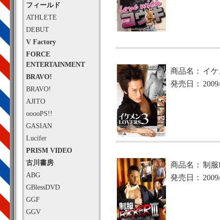
フィールド
ATHLETE
DEBUT
V Factory
FORCE
ENTERTAINMENT
商品名：
イケメ
BRAVO!
発売日：
2009
BRAVO!
AJITO
ooooPS!!
GASIAN
Lucifer
PRISM VIDEO
古川書房
商品名：
制服F
ABG
発売日：
2009
GBlessDVD
GGF
GGV