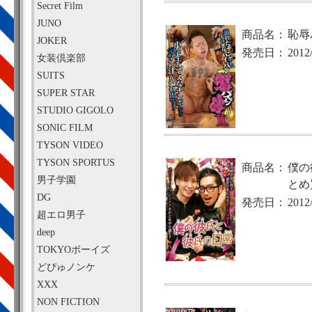
Secret Film
JUNO
商品名：
恥辱
JOKER
発売日：
2012
女装倶楽部
SUITS
SUPER STAR
STUDIO GIGOLO
SONIC FILM
TYSON VIDEO
TYSON SPORTUS
商品名：
僕の
男子学園
とめ
DG
発売日：
2012
超エロ男子
deep
TOKYOボーイズ
どぴゅノンケ
XXX
NON FICTION