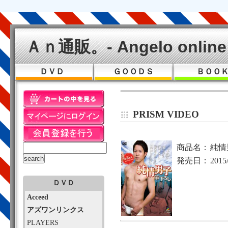
Ａｎ通販。- Angelo online 
ＤＶＤ
ＧＯＯＤＳ
ＢＯＯ
PRISM VIDEO
商品名：
純情
発売日：
2015
ＤＶＤ
Acceed
アズワンリンクス
PLAYERS