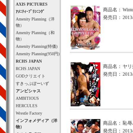
AXIS PICTURES
商品名：
Win
ｱﾒﾆﾃｨｰﾌﾟﾗﾝﾆﾝｸﾞ
発売日：
2013
Amenity Planning（洋
物）
Amenity Planning（和
物）
Amenity Planning(特価)
Amenity Planning(950円)
RCHS JAPAN
商品名：
ヤリ
RCHS JAPAN
発売日：
2013
GODクリエイト
すきっぷぼーいず
アンビシャス
AMBITIOUS
HERCULES
Wrestle Factory
インフォメディア（洋
商品名：
恥辱
物）
発売日：
2013