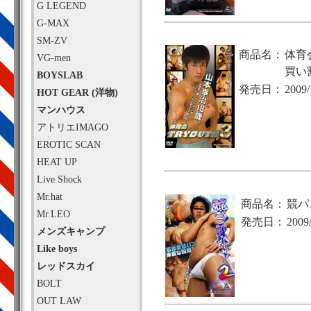
G LEGEND
G-MAX
SM-ZV
商品名：
体育会
VG-men
買い
BOYSLAB
発売日：
2009/
HOT GEAR (洋物)
マンハウス
アトリエIMAGO
EROTIC SCAN
HEAT UP
Live Shock
Mr.hat
商品名：
競パ
Mr.LEO
発売日：
2009
メンズキャンプ
Like boys
レッドスカイ
BOLT
OUT LAW