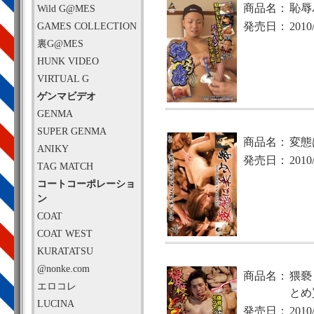
商品名：
恥辱
Wild G@MES
GAMES COLLECTION
発売日：
2010
裏G@MES
HUNK VIDEO
VIRTUAL G
ゲンマビデオ
GENMA
SUPER GENMA
商品名：
変態
ANIKY
発売日：
2010
TAG MATCH
コートコーポレーショ
ン
COAT
COAT WEST
KURATATSU
@nonke.com
商品名：
猥褻
エロコレ
とめ
LUCINA
発売日：
2010