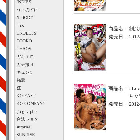
INDIES
うまのすけ
X-BODY
eros
商品名：
制服F
ENDLESS
発売日：
2012
OTOKO
CHAOS
ガキエロ
ガチ撮り
キュンC
強豪
狂
商品名：
I L
KO-EAST
ちゃ
KO-COMPANY
発売日：
2012
go guy plus
合法ショタ
surprise!
SUNRISE