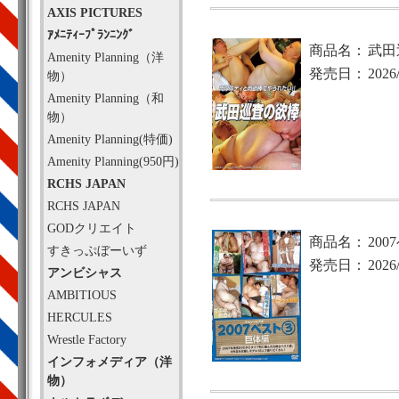
AXIS PICTURES
ｱﾒﾆﾃｨｰﾌﾟﾗﾝﾆﾝｸﾞ
商品名：
武田
Amenity Planning（洋
発売日：
2026
物）
Amenity Planning（和
物）
Amenity Planning(特価)
Amenity Planning(950円)
RCHS JAPAN
RCHS JAPAN
GODクリエイト
商品名：
200
すきっぷぼーいず
発売日：
2026
アンビシャス
AMBITIOUS
HERCULES
Wrestle Factory
インフォメディア（洋
物）