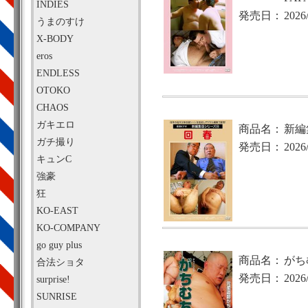
INDIES
発売日：
2026
うまのすけ
X-BODY
eros
ENDLESS
OTOKO
CHAOS
ガキエロ
商品名：
新編
ガチ撮り
発売日：
2026
キュンC
強豪
狂
KO-EAST
KO-COMPANY
go guy plus
商品名：
がち
合法ショタ
発売日：
2026
surprise!
SUNRISE