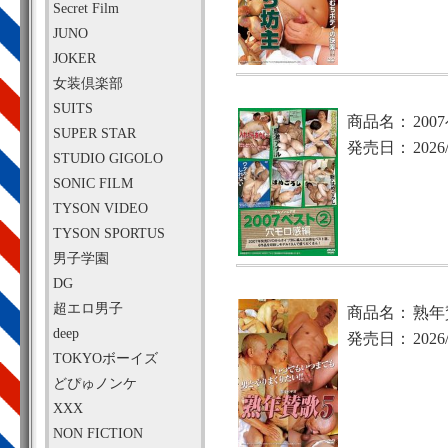
Secret Film
JUNO
JOKER
女装倶楽部
SUITS
商品名：
20
SUPER STAR
発売日：
2026
STUDIO GIGOLO
SONIC FILM
TYSON VIDEO
TYSON SPORTUS
男子学園
DG
超エロ男子
商品名：
熟年
deep
発売日：
2026
TOKYOボーイズ
どぴゅノンケ
XXX
NON FICTION