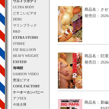
ウルトラボディ
ULTRA BODY
商品名：
させ
どすこいビデオ
発売日：
2026
DEBU
マリンブラック
R&D
EXTRA STUDIO
STRIKE
FAT BALLOON
HEAVY WEIGHT
商品名：
巨漢
EXFEED
発売日：
2026
海鳴館
SAMSON VIDEO
豊漫ビデオ
COOL FACTORY
ケーオーカンパニー
アブSEX
商品名：
新編
今抜き隊
PAP