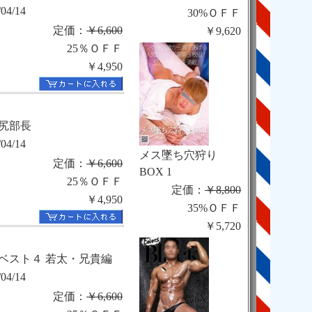
/04/14
30%ＯＦＦ
定価：
￥6,600
￥9,620
25％ＯＦＦ
￥4,950
尻部長
/04/14
メス墜ち穴狩り
定価：
￥6,600
BOX 1
25％ＯＦＦ
定価：
￥8,800
￥4,950
35%ＯＦＦ
￥5,720
06ベスト４ 若太・兄貴編
/04/14
定価：
￥6,600