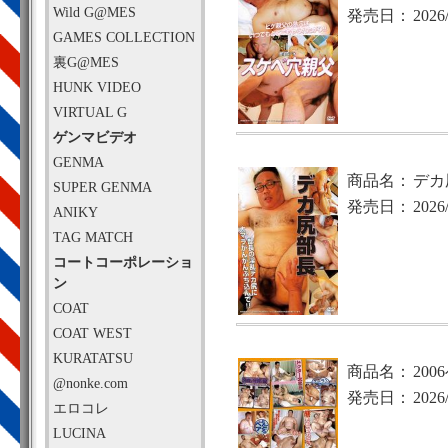
Wild G@MES
発売日：
2026
GAMES COLLECTION
裏G@MES
HUNK VIDEO
VIRTUAL G
ゲンマビデオ
GENMA
商品名：
デカ
SUPER GENMA
発売日：
2026
ANIKY
TAG MATCH
コートコーポレーショ
ン
COAT
COAT WEST
KURATATSU
商品名：
20
@nonke.com
発売日：
2026
エロコレ
LUCINA