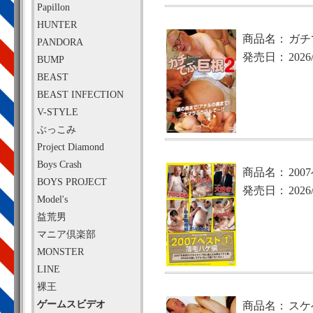
Papillon
HUNTER
商品名：
ガチ
PANDORA
発売日：
2026
BUMP
BEAST
BEAST INFECTION
V-STYLE
ぶっこみ
Project Diamond
Boys Crash
商品名：
20
BOYS PROJECT
発売日：
2026
Model's
益荒男
マニア倶楽部
MONSTER
LINE
裸王
ゲームスビデオ
商品名：
スケ