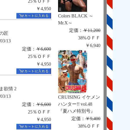
25％ＯＦＦ
￥4,950
Colors BLACK ～
Mr.X～
定価：
￥11,200
の匠
38%ＯＦＦ
/03/13
￥6,940
定価：
￥6,600
25％ＯＦＦ
￥4,950
ま欲情 2
/03/13
CRUISING イケメン
ハンター!! vol.48
定価：
￥6,600
『夏ハメ特別号』
25％ＯＦＦ
定価：
￥9,400
￥4,950
38%ＯＦＦ