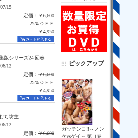
/07/15
定価：
￥6,600
25％ＯＦＦ
￥4,950
集版シリーズ24 回春
ピックアップ
/06/12
定価：
￥6,600
25％ＯＦＦ
￥4,950
むち坊主
/06/12
ガッチンコ!!～ノン
定価：
￥6,600
ケvsゲイ～ 第11巻