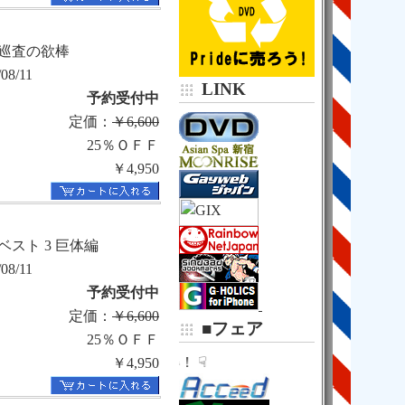
巡査の欲棒
/08/11
LINK
予約受付中
定価：
￥6,600
25％ＯＦＦ
￥4,950
7ベスト 3 巨体編
/08/11
予約受付中
定価：
￥6,600
■フェア
25％ＯＦＦ
☟ さらにお買得！ ☟
￥4,950