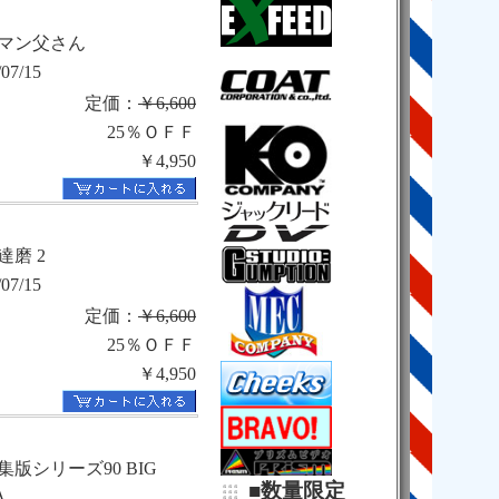
マン父さん
/07/15
定価：
￥6,600
25％ＯＦＦ
￥4,950
達磨 2
/07/15
定価：
￥6,600
25％ＯＦＦ
￥4,950
集版シリーズ90 BIG
■数量限定
A