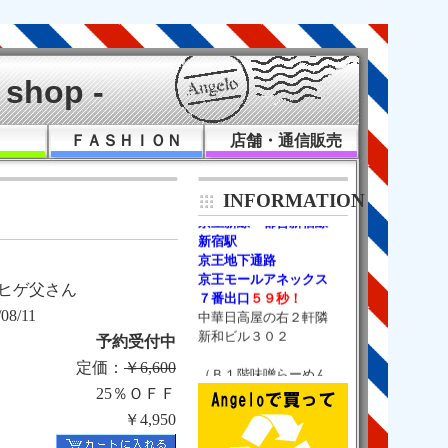
shop -
５千円以上
５％相当額
の
金券
チケットバック！
Ｋ
ＦＡＳＨＩＯＮ
店舗・通信販売

（通販は除く）
INFORMATION
京王新線・都営新宿線
新宿駅
京王地下通路
京王モールアネックス
７番出口
５９秒！
ヒゲ父さん

中華日高屋の右２軒隣

/08/11
新和ビル３０２
予約受付中
（Ｂ１階味噌らーめん

定価：
￥6,600
25％ＯＦＦ
￥4,950