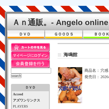
Ａｎ通販。- Angelo online 
ＤＶＤ
ＧＯＯＤＳ
ＢＯＯ
海鳴館
商品名：
穴感
発売日：
2026
ＤＶＤ
Acceed
アズワンリンクス
PLAYERS