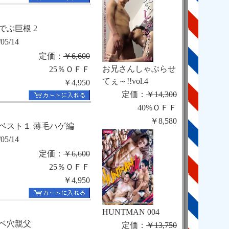
でぶ巨根 2
/05/14
定価：
￥6,600
お兄さんしゃぶらせ
25％ＯＦＦ
てぇ～!!vol.4
￥4,950
定価：
￥14,300
40%ＯＦＦ
￥8,580
07ベスト１ 薄毛ハゲ編
/05/14
定価：
￥6,600
25％ＯＦＦ
￥4,950
HUNTMAN 004
ベ穴親父
定価：
￥13,750