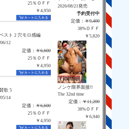
25％ＯＦＦ
2026/08/21発売
￥4,950
予約受付中
定価：
￥9,400
38%ＯＦＦ
07ベスト 2 穴モロ感編
￥5,820
/06/12
定価：
￥6,600
25％ＯＦＦ
￥4,950
ノンケ限界面接!!
賛歌 5
The 32nd time
/05/14
定価：
￥11,200
定価：
￥6,600
38%ＯＦＦ
25％ＯＦＦ
￥6,940
￥4,950