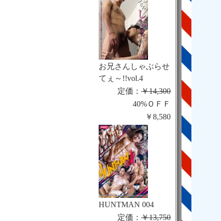
お兄さんしゃぶらせ
てぇ～!!vol.4
定価：
￥14,300
40%ＯＦＦ
￥8,580
HUNTMAN 004
定価：
￥13,750