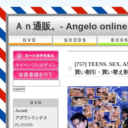
Ａｎ通販。- Angelo online 
ＤＶＤ
ＧＯＯＤＳ
ＢＯＯ
[757] TEENS. SEX
買い割引・買い替え割
ＤＶＤ
Acceed
アズワンリンクス
PLAYERS