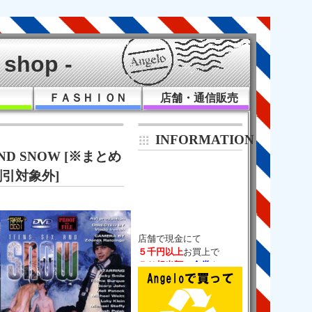
shop -
Ｋ
ＦＡＳＨＩＯＮ
店舗・通信販売
INFORMATION
. AND SNOW [※まとめ
引対象外]
５千円以上
５％相当額
の
金券
チケットバック！

（通販は除く）