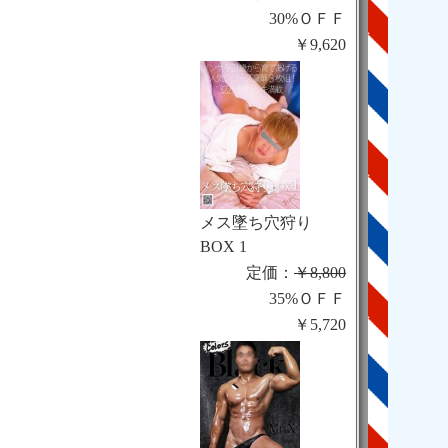
30%ＯＦＦ
￥9,620
メス墜ち穴狩り
BOX 1
定価：
￥8,800
35%ＯＦＦ
￥5,720