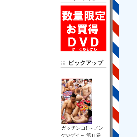
ピックアップ
ガッチンコ!!～ノン
ケvsゲイ～ 第11巻