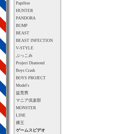
Papillon
HUNTER
PANDORA
BUMP
BEAST
BEAST INFECTION
V-STYLE
ぶっこみ
Project Diamond
Boys Crash
BOYS PROJECT
Model's
益荒男
マニア倶楽部
MONSTER
LINE
裸王
ゲームスビデオ