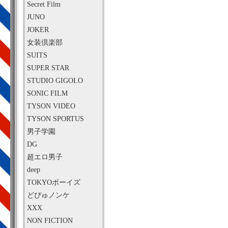
Secret Film
JUNO
JOKER
女装倶楽部
SUITS
SUPER STAR
STUDIO GIGOLO
SONIC FILM
TYSON VIDEO
TYSON SPORTUS
男子学園
DG
超エロ男子
deep
TOKYOボーイズ
どぴゅノンケ
XXX
NON FICTION