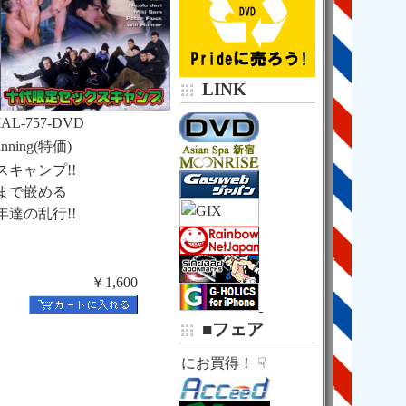
京王新線・都営新宿線
新宿駅
京王地下通路
京王モールアネックス
７番出口
５９秒！
LINK

中華日高屋の右２軒隣

新和ビル３０２
AL-757-DVD
anning(特価)
（Ｂ１階味噌らーめん

キャンプ!!
まで嵌める
達の乱行!!
￥1,600
■フェア
☟ さらにお買得！ ☟