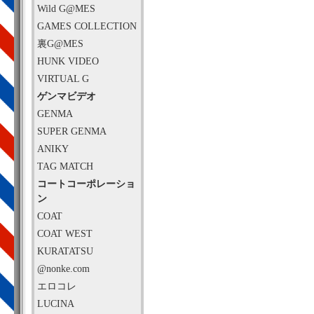
Wild G@MES
GAMES COLLECTION
裏G@MES
HUNK VIDEO
VIRTUAL G
ゲンマビデオ
GENMA
SUPER GENMA
ANIKY
TAG MATCH
コートコーポレーショ
ン
COAT
COAT WEST
KURATATSU
@nonke.com
エロコレ
LUCINA