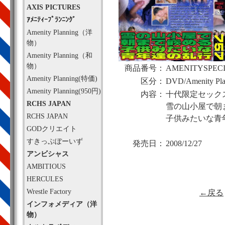
AXIS PICTURES
ｱﾒﾆﾃｨｰﾌﾟﾗﾝﾆﾝｸﾞ
Amenity Planning（洋
物）
Amenity Planning（和
物）
商品番号：
AMENITYSPECI
Amenity Planning(特価)
区分：
DVD/Amenity Pl
Amenity Planning(950円)
内容：
十代限定セックス
RCHS JAPAN
雪の山小屋で朝
RCHS JAPAN
子供みたいな青年
GODクリエイト
すきっぷぼーいず
発売日：
2008/12/27
アンビシャス
AMBITIOUS
HERCULES
Wrestle Factory
←戻る
インフォメディア（洋
物）