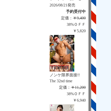
2026/08/21発売
予約受付中
定価：
￥9,400
38%ＯＦＦ
￥5,820
ノンケ限界面接!!
The 32nd time
定価：
￥11,200
38%ＯＦＦ
￥6,940