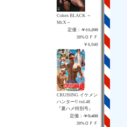
Colors BLACK ～
Mr.X～
定価：
￥11,200
38%ＯＦＦ
￥6,940
CRUISING イケメン
ハンター!! vol.48
『夏ハメ特別号』
定価：
￥9,400
38%ＯＦＦ