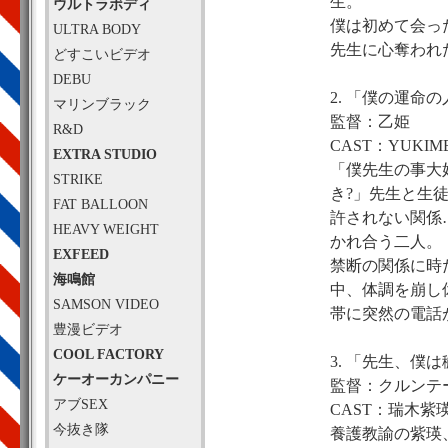
生。
ウルトラボディ
僕は初めて会っ
ULTRA BODY
先生に心奪われ
どすこいビデオ
DEBU
2. 「僕の運命の
マリンブラック
監督：乙姫
R&D
CAST：YUKI
EXTRA STUDIO
「僕先生の事大
STRIKE
き?」先生と生
FAT BALLOON
許されない関係
HEAVY WEIGHT
かれ合う二人。
EXFEED
禁断の関係に時
海鳴館
中、体調を崩し
SAMSON VIDEO
帯に突然の電話
豊漫ビデオ
COOL FACTORY
3. 「先生、僕
ケーオーカンパニー
監督：クルンテ
アブSEX
CAST：瑞木
今抜き隊
養護教諭の紫瑛