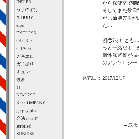
INDIES
から保健室で猥
うまのすけ
そしてまた数日
X-BODY
が…菊池先生が
eros
た…
ENDLESS
初恋?それとも
OTOKO
っと一緒だよ…
CHAOS
個性派監督が描
ガキエロ
のアンソロジー
ガチ撮り
キュンC
発売日：
2017/12/17
強豪
狂
KO-EAST
KO-COMPANY
go guy plus
合法ショタ
←戻る
surprise!
SUNRISE