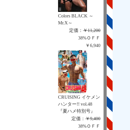
Colors BLACK ～
Mr.X～
定価：
￥11,200
38%ＯＦＦ
￥6,940
CRUISING イケメン
ハンター!! vol.48
『夏ハメ特別号』
定価：
￥9,400
38%ＯＦＦ