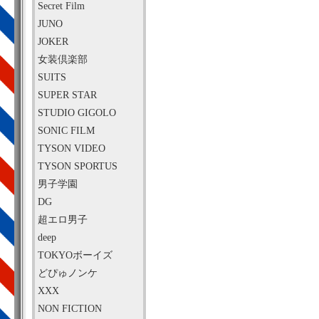
Secret Film
JUNO
JOKER
女装倶楽部
SUITS
SUPER STAR
STUDIO GIGOLO
SONIC FILM
TYSON VIDEO
TYSON SPORTUS
男子学園
DG
超エロ男子
deep
TOKYOボーイズ
どぴゅノンケ
XXX
NON FICTION