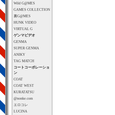
Wild G@MES
GAMES COLLECTION
裏G@MES
HUNK VIDEO
VIRTUAL G
ゲンマビデオ
GENMA
SUPER GENMA
ANIKY
TAG MATCH
コートコーポレーショ
ン
COAT
COAT WEST
KURATATSU
@nonke.com
エロコレ
LUCINA