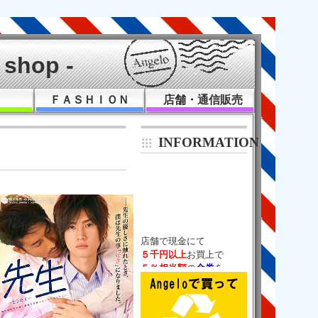
shop -
Ｋ
ＦＡＳＨＩＯＮ
店舗・通信販売
INFORMATION
５千円以上
５％相当額
の
金券
チケットバック！

（通販は除く）