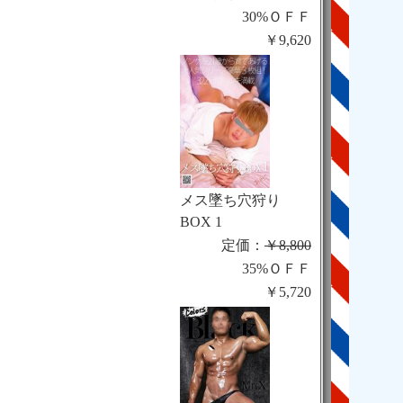
30%ＯＦＦ
￥9,620
メス墜ち穴狩り
BOX 1
定価：
￥8,800
35%ＯＦＦ
￥5,720