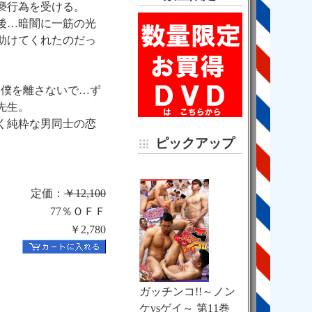
褻行為を受ける。
後…暗闇に一筋の光
助けてくれたのだっ
…僕を離さないで…ず
先生。
く純粋な男同士の恋
ピックアップ
定価：
￥12,100
77％ＯＦＦ
￥2,780
ガッチンコ!!～ノン
ケvsゲイ～ 第11巻