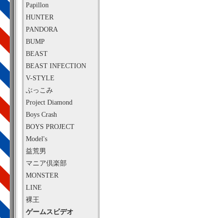
Papillon
HUNTER
PANDORA
BUMP
BEAST
BEAST INFECTION
V-STYLE
ぶっこみ
Project Diamond
Boys Crash
BOYS PROJECT
Model's
益荒男
マニア倶楽部
MONSTER
LINE
裸王
ゲームスビデオ