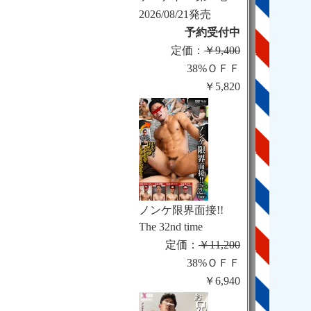
2026/08/21発売
予約受付中
定価：
￥9,400
38%ＯＦＦ
￥5,820
ノンケ限界面接!!
The 32nd time
定価：
￥11,200
38%ＯＦＦ
￥6,940