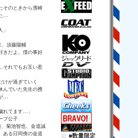
たそのときから濱崎
た…
人」
ME、須藤陽輔
好きだよ。僕の事好
徒
…それでもお互い惹
だけが過ぎていく
休んでいた先生の携
が…
は穢れてます…」
ープ公子
紫瑛、菊池智也、金道誠
、ある日同僚の金道
■数量限定