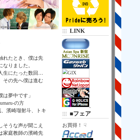
京王新線・都営新宿線
新宿駅
京王地下通路
京王モールアネックス
７番出口
５９秒！
LINK

中華日高屋の右２軒隣

新和ビル３０２
A
（Ｂ１階味噌らーめん

触れたとき、僕は先
になりました。
人生にたった数回…
、その先へ僕は進む
に僕は夢中です」
umaru-の方
清流、濱崎瑠射斗、トキ
■フェア
☟ さらにお買得！ ☟
しそうな声が聞こえ
は家庭教師の濱崎先