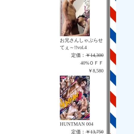
お兄さんしゃぶらせ
てぇ～!!vol.4
定価：
￥14,300
40%ＯＦＦ
￥8,580
HUNTMAN 004
定価：
￥13,750