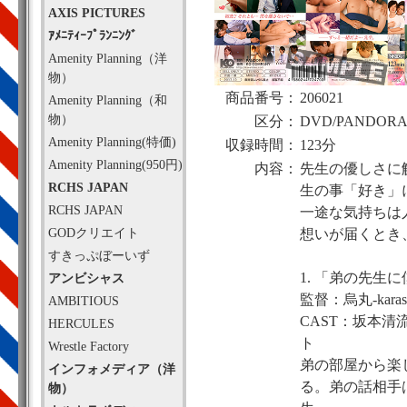
AXIS PICTURES
ｱﾒﾆﾃｨｰﾌﾟﾗﾝﾆﾝｸﾞ
Amenity Planning（洋
物）
商品番号：
206021
Amenity Planning（和
物）
区分：
DVD/PANDOR
Amenity Planning(特価)
収録時間：
123分
Amenity Planning(950円)
内容：
先生の優しさに
RCHS JAPAN
生の事「好き」
RCHS JAPAN
一途な気持ちは
GODクリエイト
想いが届くとき
すきっぷぼーいず
1. 「弟の先生
アンビシャス
監督：烏丸-karas
AMBITIOUS
CAST：坂本
HERCULES
ト
Wrestle Factory
弟の部屋から楽
インフォメディア（洋
る。弟の話相手
物）