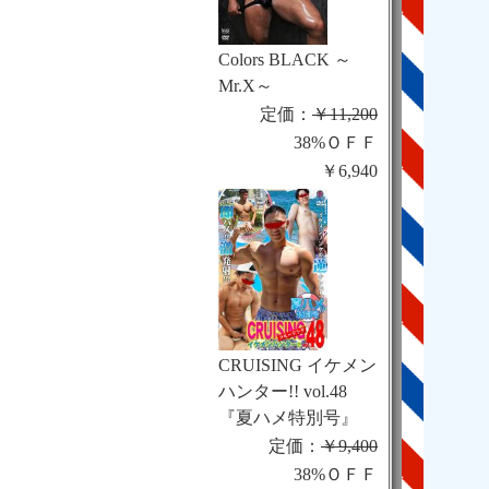
Colors BLACK ～
Mr.X～
定価：
￥11,200
38%ＯＦＦ
￥6,940
CRUISING イケメン
ハンター!! vol.48
『夏ハメ特別号』
定価：
￥9,400
38%ＯＦＦ