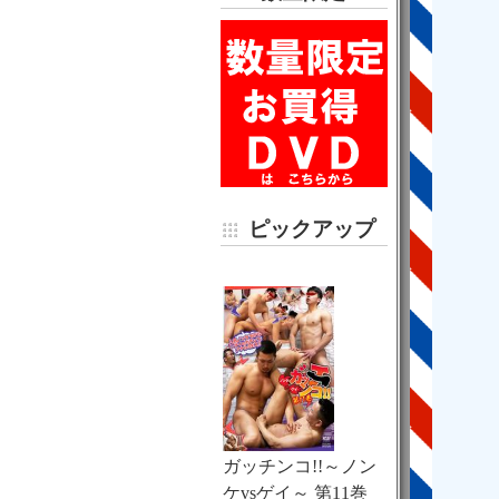
ピックアップ
ガッチンコ!!～ノン
ケvsゲイ～ 第11巻