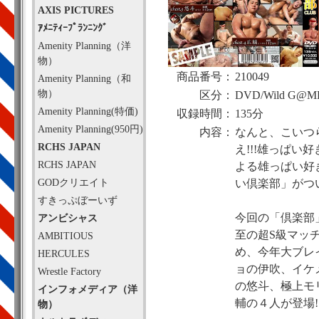
AXIS PICTURES
ｱﾒﾆﾃｨｰﾌﾟﾗﾝﾆﾝｸﾞ
Amenity Planning（洋
物）
商品番号：
210049
Amenity Planning（和
物）
区分：
DVD/Wild G@M
Amenity Planning(特価)
収録時間：
135分
Amenity Planning(950円)
内容：
なんと、こいつら
RCHS JAPAN
え!!!雄っぱい
RCHS JAPAN
よる雄っぱい好
GODクリエイト
い倶楽部」がつい
すきっぷぼーいず
今回の「倶楽部
アンビシャス
至の超S級マッ
AMBITIOUS
め、今年大ブレ
HERCULES
ョの伊吹、イケ
Wrestle Factory
の悠斗、極上モ
インフォメディア（洋
輔の４人が登場!
物）