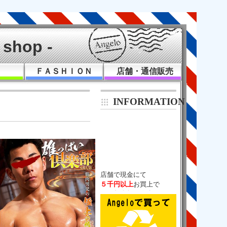
shop -
Ｋ
ＦＡＳＨＩＯＮ
店舗・通信販売
INFORMATION
５千円以上
５％相当額
の
金券
チケットバック！

（通販は除く）