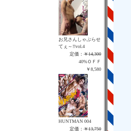
お兄さんしゃぶらせ
てぇ～!!vol.4
定価：
￥14,300
40%ＯＦＦ
￥8,580
HUNTMAN 004
定価：
￥13,750