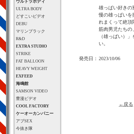
ウルトラボディ
雄っぱい好きの
ULTRA BODY
慢の雄っぱいを
どすこいビデオ
れまくって絶頂悶
DEBU
筋肉男児たちの
マリンブラック
（雄っぱい）」
R&D
い。
EXTRA STUDIO
STRIKE
発売日：
2023/10/06
FAT BALLOON
HEAVY WEIGHT
EXFEED
海鳴館
SAMSON VIDEO
豊漫ビデオ
←戻る
COOL FACTORY
ケーオーカンパニー
アブSEX
今抜き隊