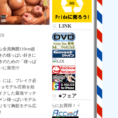
京王新線・都営新宿線
新宿駅
京王地下通路
京王モールアネックス
７番出口
５９秒！
LINK

中華日高屋の右２軒隣

新和ビル３０２
ES
（Ｂ１階味噌らーめん

全員胸囲110cm超
好きの雄っぱい好きに
きのための「雄っぱ
に発売!!!
」には、ブレイク必
チョモデル庄衛を始
イクした最強マッチ
■フェア
メン雄っぱいモデル
☟ さらにお買得！ ☟
リモリ胸筋モデル広
!