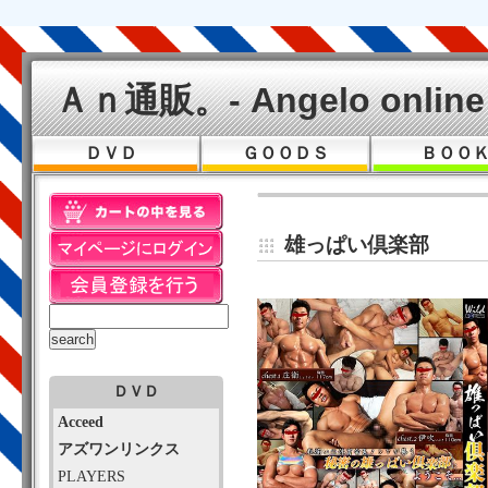
Ａｎ通販。- Angelo online 
ＤＶＤ
ＧＯＯＤＳ
ＢＯＯ
雄っぱい倶楽部
ＤＶＤ
Acceed
アズワンリンクス
PLAYERS