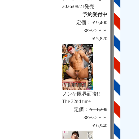
2026/08/21発売
予約受付中
定価：
￥9,400
38%ＯＦＦ
￥5,820
ノンケ限界面接!!
The 32nd time
定価：
￥11,200
38%ＯＦＦ
￥6,940