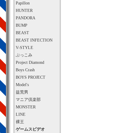
Papillon
HUNTER
PANDORA
BUMP
BEAST
BEAST INFECTION
V-STYLE
ぶっこみ
Project Diamond
Boys Crash
BOYS PROJECT
Model's
益荒男
マニア倶楽部
MONSTER
LINE
裸王
ゲームスビデオ