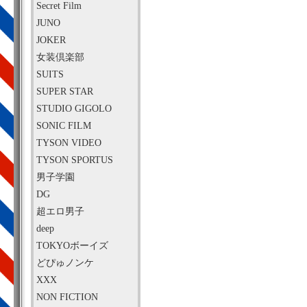
Secret Film
JUNO
JOKER
女装倶楽部
SUITS
SUPER STAR
STUDIO GIGOLO
SONIC FILM
TYSON VIDEO
TYSON SPORTUS
男子学園
DG
超エロ男子
deep
TOKYOボーイズ
どぴゅノンケ
XXX
NON FICTION