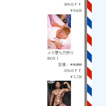
30%ＯＦＦ
￥9,620
メス墜ち穴狩り
BOX 1
定価：
￥8,800
35%ＯＦＦ
￥5,720