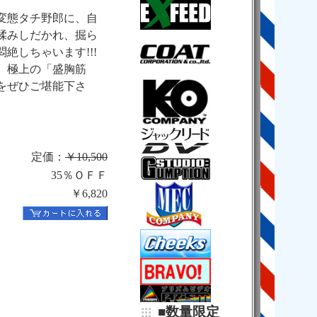
変態タチ野郎に、自
揉みしだかれ、掘ら
絶しちゃいます!!!
、極上の「盛胸筋
をぜひご堪能下さ
定価：
￥10,500
35％ＯＦＦ
￥6,820
■数量限定