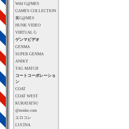
Wild G@MES
GAMES COLLECTION
裏G@MES
HUNK VIDEO
VIRTUAL G
ゲンマビデオ
GENMA
SUPER GENMA
ANIKY
TAG MATCH
コートコーポレーショ
ン
COAT
COAT WEST
KURATATSU
@nonke.com
エロコレ
LUCINA